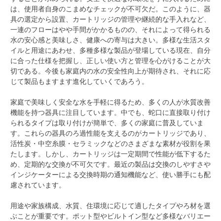
は、使用者自身のこまめなチェックが不可欠だ。このように、器
具の選定から設置、カートリッジの管理や継続的な手入れなど、
一連のフローはやや手間がかかるものの、それによって得られる
水の安心感と美味しさ、健康への寄与は大きい。多様な生活スタ
イルと用途にあわせ、多種多様な製品が登場している現在、自分
に合った仕様を把握し、正しい使い方と管理を心がけることが大
切である。今後も家庭内の水の安全性向上が期待され、それに応
じて製品もますます進化していくであろう。
家庭で美味しく安全な水を手軽に得るため、多くの人が水質改善
機能を持つ器具に注目しています。中でも、蛇口に直接取り付け
られるタイプは取り付けが簡単で、多くの家庭に普及していま
す。これらの器具のろ過性能を支えるのがカートリッジであり、
活性炭・中空糸膜・セラミックなどのさまざまな素材が役割を果
たします。しかし、カートリッジは一定期間で性能が低下するた
め、定期的な交換が不可欠です。最近の製品は交換のしやすさや
インジケーターによる交換時期の通知機能など、使い勝手にも配
慮されています。
用途や家族構成、水質、住環境に応じて適したタイプやろ材を選
ぶことが重要です。ポット型やビルトイン型など多様なバリエー