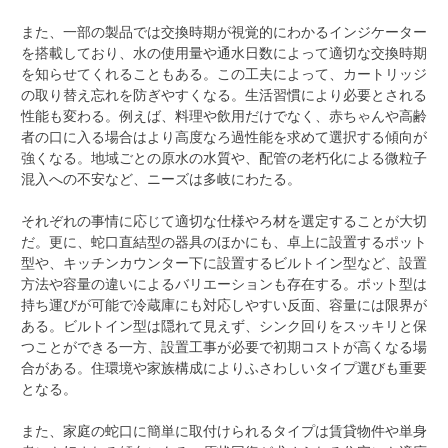
また、一部の製品では交換時期が視覚的にわかるインジケーター
を搭載しており、水の使用量や通水日数によって適切な交換時期
を知らせてくれることもある。この工夫によって、カートリッジ
の取り替え忘れを防ぎやすくなる。生活習慣により必要とされる
性能も変わる。例えば、料理や飲用だけでなく、赤ちゃんや高齢
者の口に入る場合はより高度なろ過性能を求めて選択する傾向が
強くなる。地域ごとの原水の水質や、配管の老朽化による微粒子
混入への不安など、ニーズは多岐にわたる。
それぞれの事情に応じて適切な仕様やろ材を選定することが大切
だ。更に、蛇口直結型の器具のほかにも、卓上に設置するポット
型や、キッチンカウンター下に設置するビルトイン型など、設置
方法や容量の違いによるバリエーションも存在する。ポット型は
持ち運びが可能で冷蔵庫にも対応しやすい反面、容量には限界が
ある。ビルトイン型は隠れて見えず、シンク回りをスッキリと保
つことができる一方、設置工事が必要で初期コストが高くなる場
合がある。住環境や家族構成によりふさわしいタイプ選びも重要
となる。
また、家庭の蛇口に簡単に取付けられるタイプは賃貸物件や単身