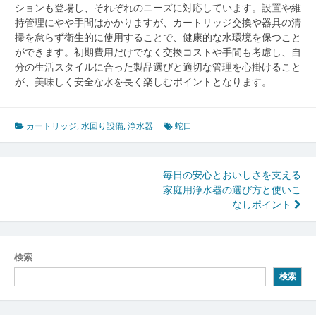
ションも登場し、それぞれのニーズに対応しています。設置や維
持管理にやや手間はかかりますが、カートリッジ交換や器具の清
掃を怠らず衛生的に使用することで、健康的な水環境を保つこと
ができます。初期費用だけでなく交換コストや手間も考慮し、自
分の生活スタイルに合った製品選びと適切な管理を心掛けること
が、美味しく安全な水を長く楽しむポイントとなります。
カートリッジ
,
水回り設備
,
浄水器
蛇口
投
毎日の安心とおいしさを支える
家庭用浄水器の選び方と使いこ
稿
なしポイント
ナ
ビ
検索
ゲ
検索
ー