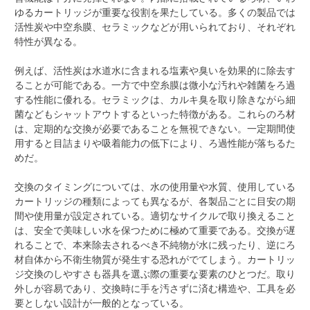
ゆるカートリッジが重要な役割を果たしている。多くの製品では
活性炭や中空糸膜、セラミックなどが用いられており、それぞれ
特性が異なる。
例えば、活性炭は水道水に含まれる塩素や臭いを効果的に除去す
ることが可能である。一方で中空糸膜は微小な汚れや雑菌をろ過
する性能に優れる。セラミックは、カルキ臭を取り除きながら細
菌などもシャットアウトするといった特徴がある。これらのろ材
は、定期的な交換が必要であることを無視できない。一定期間使
用すると目詰まりや吸着能力の低下により、ろ過性能が落ちるた
めだ。
交換のタイミングについては、水の使用量や水質、使用している
カートリッジの種類によっても異なるが、各製品ごとに目安の期
間や使用量が設定されている。適切なサイクルで取り換えること
は、安全で美味しい水を保つために極めて重要である。交換が遅
れることで、本来除去されるべき不純物が水に残ったり、逆にろ
材自体から不衛生物質が発生する恐れがでてしまう。カートリッ
ジ交換のしやすさも器具を選ぶ際の重要な要素のひとつだ。取り
外しが容易であり、交換時に手を汚さずに済む構造や、工具を必
要としない設計が一般的となっている。