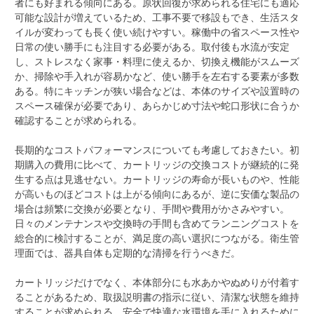
者にも好まれる傾向にある。原状回復が求められる住宅にも適応
可能な設計が増えているため、工事不要で移設もでき、生活スタ
イルが変わっても長く使い続けやすい。稼働中の省スペース性や
日常の使い勝手にも注目する必要がある。取付後も水流が安定
し、ストレスなく家事・料理に使えるか、切換え機能がスムーズ
か、掃除や手入れが容易かなど、使い勝手を左右する要素が多数
ある。特にキッチンが狭い場合などは、本体のサイズや設置時の
スペース確保が必要であり、あらかじめ寸法や蛇口形状に合うか
確認することが求められる。
長期的なコストパフォーマンスについても考慮しておきたい。初
期購入の費用に比べて、カートリッジの交換コストが継続的に発
生する点は見逃せない。カートリッジの寿命が長いものや、性能
が高いものほどコストは上がる傾向にあるが、逆に安価な製品の
場合は頻繁に交換が必要となり、手間や費用がかさみやすい。
日々のメンテナンスや交換時の手間も含めてランニングコストを
総合的に検討することが、満足度の高い選択につながる。衛生管
理面では、器具自体も定期的な清掃を行うべきだ。
カートリッジだけでなく、本体部分にも水あかやぬめりが付着す
ることがあるため、取扱説明書の指示に従い、清潔な状態を維持
することが求められる。安全で快適な水環境を手に入れるために