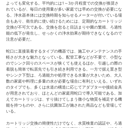
よっても変化する。平均的には1～3か月程度での交換が推奨さ
れているが、毎日の使用量が多い家庭では早めの交換が必要にな
る。浄水器本体には交換時期を知らせるメーターが付いている場
合もあり、衛生的に使い続けるためには、定期的なカートリッジ
交換が不可欠である。交換を怠ると目詰まりや菌の繁殖、ろ過性
能の低下が発生し、せっかくの浄水効果が期待できなくなるので
注意が必要だ。
蛇口に直接装着するタイプの機器では、施工やメンテナンスの手
軽さが大きな魅力となっている。配管工事などが不要で、小型な
のでシンク回りのスペースが狭くても使えるほか、引越しの際の
着脱も簡単で転居先でも引き続き利用できる。一方で据え置き型
やシンク下型は、ろ過能力や処理できる水量が大きいため、大人
数の家庭や料理に多量の水が必要な場合に有利といえる。いずれ
のタイプでも、多くは水道の構造に応じてアダプターや接続金具
が用意されており、ほとんどの家庭用蛇口で導入可能である。加
えてカートリッジは、すり抜けてしまう微小な物質を補足する機
能を持つものや、さらに抗菌加工が施された商品なども登場して
いる。
カートリッジ交換の簡便性だけでなく、水質検査の認証や、ろ過