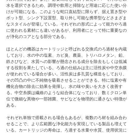
水を選択できるため、調理や飲用と掃除など用途に応じた使い分
けが可能になる。このような蛇口直結型に限らず、据え置き型や
ポット型、シンク下設置型、取り外し可能な携帯型などさまざま
なスタイルが登場している。それぞれの形式によって能力やろ過
に使われる素材にも違いがあるが、利用者にとって特に重要なの
が浄化のコアとなる部分である。
ほとんどの機器はカートリッジと呼ばれる交換式のろ過材を内蔵
しており、水の中の塩素、カビ臭、農薬、トリハロメタン、鉛、
鉄さびなど、水質への影響が懸念される成分を除去もしくは低減
する役割を果たしている。ろ過の仕組みは主に活性炭や中空糸膜
が使われている場合が多い。活性炭は多孔質な構造をしており、
その凹凸の中に不純物を吸着させることができる。特に塩素や有
機化合物の除去に効果を発揮し、水の味や臭いを大きく改善す
る。中空糸膜は繊維のような結合体になっており、数ミクロン単
位で微細な異物や一部雑菌、サビなどを物理的に通さない特徴が
ある。
それぞれ単独で搭載される場合もあるが、複数のろ材を組み合わ
せることで、より広範囲な浄化能力を実現している製品も増えて
いる。カートリッジの寿命は、ろ過する水量や水質、使用状況に