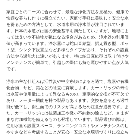
家庭ごとのニーズに合わせて、最適な浄化方法を見極め、健康で
快適な暮らし作りに役立てたい。家庭で手軽に美味しく安全な水
を得るための方法として、水道水用の浄水器が注目されていま
す。日本の水道水は国の安全基準を満たしていますが、地域によ
っては臭いや不純物が気になる場合があるため、浄水器の利用価
値が高まっています。浄水器には蛇口直結型、据え置き型、ポッ
ト型、シンク下設置型など多様なタイプがあり、それぞれの設置
方法やろ過能力に違いがあります。特に蛇口直結型は取り付けや
メンテナンスが簡単で、引越しの際にも持ち運びやすい点が人気
です。
浄水の主な仕組みは活性炭や中空糸膜によるろ過で、塩素や有機
化合物、サビ、鉛などの除去に貢献します。カートリッジの寿命
は水質や使用量によって異なるものの、定期的な交換が不可欠で
あり、メーター機能を持つ製品もあります。交換を怠るとろ過性
能が低下し、衛生面でのリスクが高まるため注意が必要です。ま
た、カートリッジには抗菌加工や微小不純物の除去など、さまざ
まな付加機能を備えるものも登場しています。製品選びの際は、
使用水量や設置スペース、ランニングコストやメンテナンスのし
やすさなどを考慮することが安心・安全な水環境づくりに役立ち