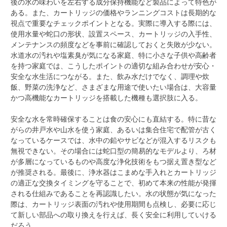
後の水の味わいを左右する成分保持機能など製品によって特色が
ある。また、カートリッジの価格やランニングコストは長期的な
視点で重要なチェックポイントとなる。実際に導入する際には、
使用水量や蛇口の形状、設置スペース、カートリッジの入手性、
メンテナンスの頻度などを事前に確認しておくと失敗が少ない。
水道水の汚れや塩素臭が気になる家庭、特に小さな子供や高齢者
を持つ家庭では、こうしたポイントの適切な組み合わせが安心・
安全な水生活につながる。また、飲み水だけでなく、調理や炊
飯、野菜の洗浄など、さまざまな用途で使いたい場合は、大容量
かつ高機能なカートリッジを搭載した機種も選択肢に入る。
安全な水を常時確保することは食の安心にも直結する。特に昔な
がらの井戸水や山水を使う家庭、あるいは集合住宅で配管が古く
なっているケースでは、水中の鉛やサビなどが混入するリスクも
無視できない。その場合には蛇口型の簡易的なモデルより、ろ材
が多層になっているものや高度な浄化技術をもつ据え置き型など
が推奨される。最後に、浄水器はこまめな手入れとカートリッジ
の適正な交換タイミングを守ることで、初めて本来の性能が発揮
される仕組みであることを再認識したい。水の状態が気になった
際は、カートリッジ表面の汚れや使用期間も点検し、必要に応じ
て新しい部品への取り換えを行えば、長く安全に利用していける
だろう。