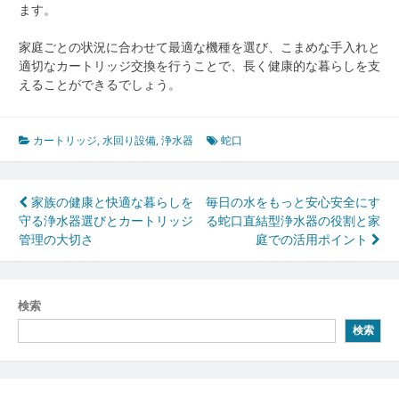
ます。
家庭ごとの状況に合わせて最適な機種を選び、こまめな手入れと
適切なカートリッジ交換を行うことで、長く健康的な暮らしを支
えることができるでしょう。
カートリッジ
,
水回り設備
,
浄水器
蛇口
投
家族の健康と快適な暮らしを
毎日の水をもっと安心安全にす
守る浄水器選びとカートリッジ
る蛇口直結型浄水器の役割と家
稿
管理の大切さ
庭での活用ポイント
ナ
ビ
検索
ゲ
検索
ー
シ