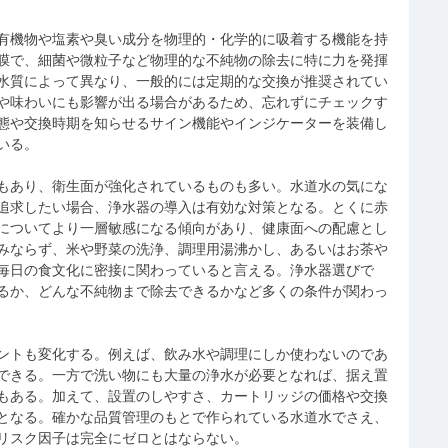
有機物や塩素や臭い成分を物理的・化学的に吸着する機能を持
膜で、細菌や微粒子など物理的な不純物の除去に特に力を発揮
水質によって異なり、一般的には定期的な交換が推奨されてい
や味わいにも影響が出る場合があるため、忘れずにチェックす
態や交換時期を知らせるサイン機能やインジケーターを装備し
いる。
もあり、衛生面が強化されているものも多い。水道水の気にな
追求したい場合、浄水器の導入は有効な対策となる。とくに赤
についてより一層敏感になる傾向があり、健康面への配慮とし
みならず、米や野菜の洗浄、調理用湯沸かし、あるいはお茶や
毎日の食文化に密接に関わっていると言える。浄水器選びで
るか、どんな不純物まで除去できるかなど多くの条件が関わっ
ントも変化する。例えば、飲み水や調理にしか使わないのであ
できる。一方で洗い物にも大量の浄水が必要となれば、据え置
もある。加えて、設置のしやすさ、カートリッジの価格や交換
となる。確かな品質管理のもとで作られている水道水でさえ、
リスク因子は完全にゼロとはならない。