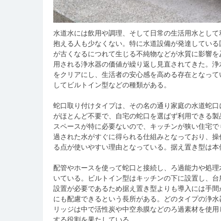
水道水には飲用や調理、そして日常の生活用水として
抱える人も少なくない。
特に水道設備が発達している
が古くなるにつれて生じる不純物などが水質に影響を
用される浄水器の価値が繰り返し見直されてきた。浄
をクリアにし、生活者の安心感を高める存在となって
してビルトイン型などの種類がある。
蛇口取り付けタイプは、その名の通り家庭の水道蛇口
がほとんど不要で、自宅の蛇口を選ばず利用できる製
スペースが特に必要ないので、キッチンが狭い住宅で
過された水がすぐに得られる仕組みとなっており、操
る点が使いやすい理由となっている。据え置き型は本
配管やホースを使って蛇口と接続し、ろ過能力や処理
いている。ビルトイン型はキッチンの下に設置し、台
設置が必要であるため据え置き型よりも導入には手間
にも配慮できるという長所がある。どのタイプの浄水
リッジは中で活性炭や中空糸膜などのろ過素材を使用
する役割を果たしている。