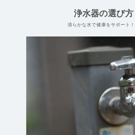
コ
ン
浄水器の選び方
テ
ン
清らかな水で健康をサポート！
ツ
へ
ス
キ
ッ
プ