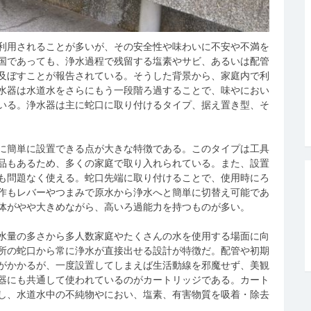
利用されることが多いが、その安全性や味わいに不安や不満を
国であっても、浄水過程で残留する塩素やサビ、あるいは配管
及ぼすことが報告されている。そうした背景から、家庭内で利
水器は水道水をさらにもう一段階ろ過することで、味やにおい
いる。浄水器は主に蛇口に取り付けるタイプ、据え置き型、そ
に簡単に設置できる点が大きな特徴である。このタイプは工具
品もあるため、多くの家庭で取り入れられている。また、設置
も問題なく使える。蛇口先端に取り付けることで、使用時にろ
作もレバーやつまみで原水から浄水へと簡単に切替え可能であ
体がやや大きめながら、高いろ過能力を持つものが多い。
水量の多さから多人数家庭やたくさんの水を使用する場面に向
所の蛇口から常に浄水が直接出せる設計が特徴だ。配管や初期
がかかるが、一度設置してしまえば生活動線を邪魔せず、美観
器にも共通して使われているのがカートリッジである。カート
し、水道水中の不純物やにおい、塩素、有害物質を吸着・除去