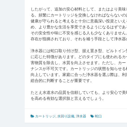
したがって、追加の安心材料として、またはより美味
る。頻繁にカートリッジを交換しなければならないの
健康が守られると考えると十分に意義深い投資といえ
め、より豊かな生活を享受できるようになるはずであ
その安全性や味に不安を感じる人も少なくありません
存在が指摘されており、それを補う手段として浄水器
浄水器には蛇口取り付け型、据え置き型、ビルトイン
に応じた特徴があります。どのタイプにも使われるカ
害物質を除去し、水質を向上させます。ただし、カー
ナンスが不可欠です。カートリッジの状態を知らせる
向上しています。家庭に合った浄水器を選ぶ際は、利
総合的に判断することが重要です。
たとえ水道水の品質を信頼していても、より安心で美
を高める有効な選択肢と言えるでしょう。
カートリッジ
,
水回り設備
,
浄水器
蛇口