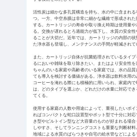
活性炭は細かな多孔質構造を持ち、水の中に含まれる
つ。一方、中空糸膜は非常に細かな繊維で形成された
する。カートリッジの寿命や取り換え時期は使用量や
る。交換が遅れるとろ過能力が低下し、水質の安全性
ることが大切だ。近年では、カートリッジの内部の状
た浄水器も登場し、メンテナンスの手間が軽減されて
また、カートリッジ自体が抗菌処理されているタイプ
るにおいや雑味を取り除きたい、またはより安全性を
ちゃんのいる家庭や高齢者のいる家庭では、水の品質
ても導入を検討する価値がある。浄水器は飲料水用の
コーヒーを淹れる際にも積極的に用いられ、家庭内で
は、どのタイプを選ぶか、どれだけの水量に対応でき
てくる。
使用する家庭の人数や用途によって、重視したいポイ
ればコンパクトな蛇口設置型やポット型で十分に対応
き型やビルトイン型など大容量のものが好まれる場合
しやすさ、そしてランニングコストも重要な判断材料
地域による水質のばらつきや自宅の給水管などによる