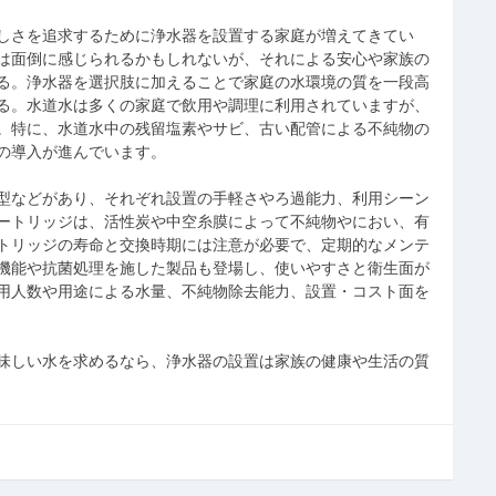
しさを追求するために浄水器を設置する家庭が増えてきてい
は面倒に感じられるかもしれないが、それによる安心や家族の
る。浄水器を選択肢に加えることで家庭の水環境の質を一段高
る。水道水は多くの家庭で飲用や調理に利用されていますが、
。特に、水道水中の残留塩素やサビ、古い配管による不純物の
の導入が進んでいます。
型などがあり、それぞれ設置の手軽さやろ過能力、利用シーン
ートリッジは、活性炭や中空糸膜によって不純物やにおい、有
トリッジの寿命と交換時期には注意が必要で、定期的なメンテ
機能や抗菌処理を施した製品も登場し、使いやすさと衛生面が
用人数や用途による水量、不純物除去能力、設置・コスト面を
味しい水を求めるなら、浄水器の設置は家族の健康や生活の質