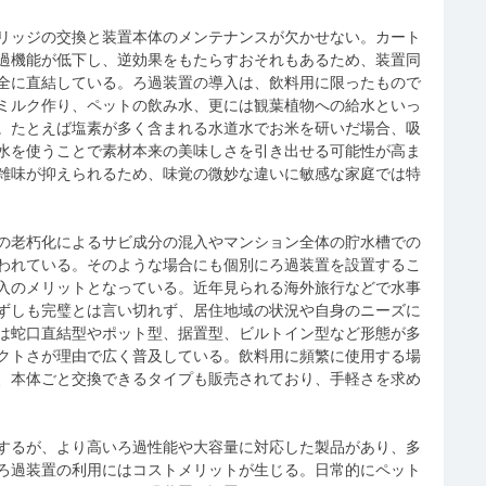
リッジの交換と装置本体のメンテナンスが欠かせない。カート
過機能が低下し、逆効果をもたらすおそれもあるため、装置同
全に直結している。ろ過装置の導入は、飲料用に限ったもので
ミルク作り、ペットの飲み水、更には観葉植物への給水といっ
。たとえば塩素が多く含まれる水道水でお米を研いだ場合、吸
水を使うことで素材本来の美味しさを引き出せる可能性が高ま
雑味が抑えられるため、味覚の微妙な違いに敏感な家庭では特
の老朽化によるサビ成分の混入やマンション全体の貯水槽での
われている。そのような場合にも個別にろ過装置を設置するこ
入のメリットとなっている。近年見られる海外旅行などで水事
ずしも完璧とは言い切れず、居住地域の状況や自身のニーズに
は蛇口直結型やポット型、据置型、ビルトイン型など形態が多
クトさが理由で広く普及している。飲料用に頻繁に使用する場
、本体ごと交換できるタイプも販売されており、手軽さを求め
するが、より高いろ過性能や大容量に対応した製品があり、多
ろ過装置の利用にはコストメリットが生じる。日常的にペット