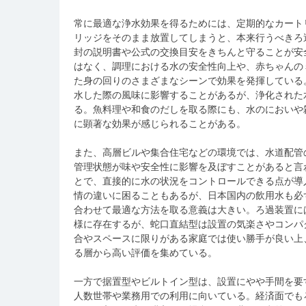
常に最適な浄水効果を得るためには、定期的なカート
リッジをそのまま放置してしまうと、本来行うべきろ
封の説明書や公式の交換目安をきちんと守ることが安
はなく、調理における水の安全性向上や、赤ちゃんの
た身の回りのさまざまなシーンで効果を発揮している
水した際の風味に影響することがあるが、浄化された
る。魚料理や和食のだしを取る際にも、水のにおいや
に顕著な効果が感じられることがある。
また、高層ビルや集合住宅などの環境では、水道配管
管理状態が味や安全性に影響を及ぼすことがあると言
とで、直接的に水の状況をコントロールできる点が導
情の違いに困ることもあるが、日本国内の飲用水も必
合わせて最適な方法を取る意義は大きい。ろ過装置に
様に存在するが、蛇口直結型は設置の気楽さやコンパ
合やスペースに限りがある家庭では使い勝手が良い上
る層から高い評価を集めている。
一方で据置型やビルトイン型は、設置にやや手間を要
人数世帯や業務用での利用に向いている。経済面でも