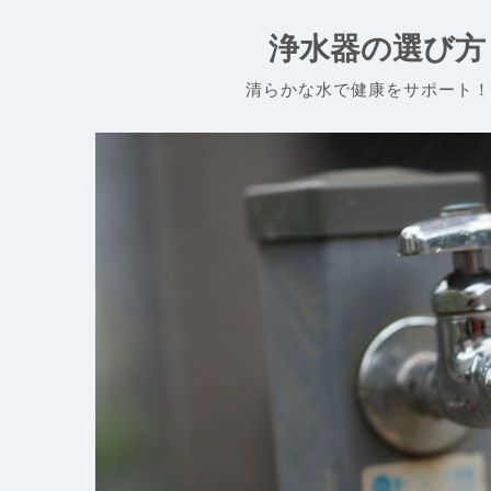
コ
ン
浄水器の選び方
テ
ン
清らかな水で健康をサポート！
ツ
へ
ス
キ
ッ
プ