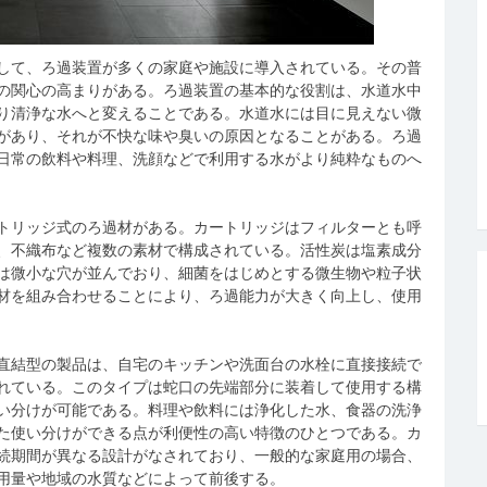
して、ろ過装置が多くの家庭や施設に導入されている。
その普
の関心の高まりがある。ろ過装置の基本的な役割は、水道水中
り清浄な水へと変えることである。水道水には目に見えない微
があり、それが不快な味や臭いの原因となることがある。ろ過
日常の飲料や料理、洗顔などで利用する水がより純粋なものへ
トリッジ式のろ過材がある。カートリッジはフィルターとも呼
、不織布など複数の素材で構成されている。活性炭は塩素成分
は微小な穴が並んでおり、細菌をはじめとする微生物や粒子状
材を組み合わせることにより、ろ過能力が大きく向上し、使用
直結型の製品は、自宅のキッチンや洗面台の水栓に直接接続で
れている。このタイプは蛇口の先端部分に装着して使用する構
い分けが可能である。料理や飲料には浄化した水、食器の洗浄
た使い分けができる点が利便性の高い特徴のひとつである。カ
続期間が異なる設計がなされており、一般的な家庭用の場合、
用量や地域の水質などによって前後する。