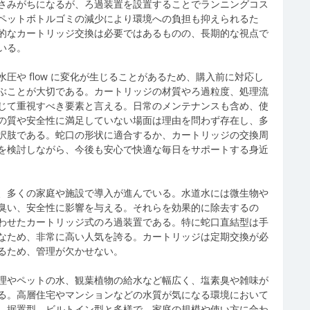
さみがちになるが、ろ過装置を設置することでランニングコス
ペットボトルゴミの減少により環境への負担も抑えられるた
的なカートリッジ交換は必要ではあるものの、長期的な視点で
いる。
圧や flow に変化が生じることがあるため、購入前に対応し
ぶことが大切である。カートリッジの材質やろ過粒度、処理流
じて重視すべき要素と言える。日常のメンテナンスも含め、使
の質や安全性に満足していない場面は理由を問わず存在し、多
択肢である。蛇口の形状に適合するか、カートリッジの交換周
を検討しながら、今後も安心で快適な毎日をサポートする身近
、多くの家庭や施設で導入が進んでいる。水道水には微生物や
臭い、安全性に影響を与える。それらを効果的に除去するの
わせたカートリッジ式のろ過装置である。特に蛇口直結型は手
なため、非常に高い人気を誇る。カートリッジは定期交換が必
るため、管理が欠かせない。
理やペットの水、観葉植物の給水など幅広く、塩素臭や雑味が
る。高層住宅やマンションなどの水質が気になる環境において
、据置型、ビルトイン型と多様で、家庭の規模や使い方に合わ