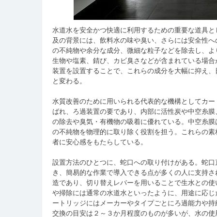
水道水を安全かつ快適に利用するための重要な道具と
及の背景には、飲料水の味や臭い、さらには安全性へ
の不純物や余分な成分、微細な粒子などを除去し、よ
生物や塩素、錆び、カビ臭さなどが含まれている場合
装置を設置することで、これらの成分を大幅に抑え、
と変わる。
水質改善のために用いられる代表的な機構としてカー
ばれ、ろ過装置の要であり、内部に活性炭や中空糸膜
の除去や臭気・有機物の吸着に優れている。中空糸膜
の不純物を物理的に取り除く役割を担う。これらの素
者に安心感をもたらしている。
設置方法のひとつに、蛇口への取り付けがある。蛇口
き、簡易的な作業で導入できる点が多くの人に支持さ
造であり、切り替えレバーを用いることで生水との使
や掃除には通常の水道水といったように、用途に応じ
ートリッジにはメーカーやタイプごとにろ過能力や持
交換の目安は２～３か月程度のものが多いが、水の使