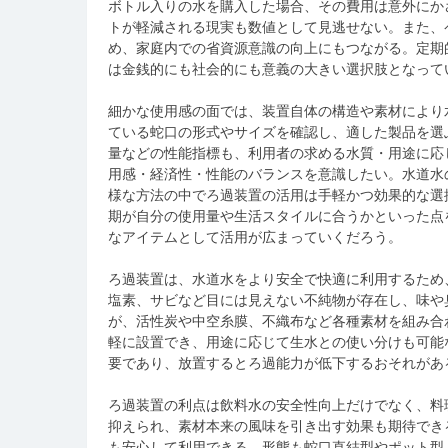
ボトル入りの水を購入した場合、その費用は意外にか
トが軽減される現実も数値として見逃せない。また、
め、家庭内での省資源意識の向上にもつながる。定期
は金銭的にも社会的にも意義の大きい選択肢となって
細かな使用感の面では、装置自体の構造や素材により水
ている蛇口の形式やサイズを確認し、適した製品を選
量などの性能指標も、利用者の求める水質・用途に応
用感・経済性・性能のバランスを意識したい。水道水
様な方法の中でろ過装置の活用は手軽かつ効果的な選
期が自分の使用量や生活スタイルに合うかといった点
なアイテムとして活用が広まっていくだろう。
ろ過装置は、水道水をより安全で快適に利用するため
塩素、サビなど目には見えない不純物が存在し、味や
が、活性炭や中空糸膜、不織布など各種素材を組み合
軽に設置でき、用途に応じて生水との使い分けも可能
要であり、放置するとろ過能力が低下するおそれがあ
ろ過装置の利点は飲料水の安全性向上だけでなく、料
抑えられ、素材本来の風味を引き出す効果も期待でき
も安心して利用できる。形態も蛇口直結型やポット型